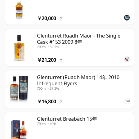
￥20,000
?
Glenturret Ruadh Maor - The Single
Cask #153 2009 8年
700ml • 59.5%
￥21,200
?
Glenturret (Ruadh Maor) 14年 2010
Infrequent Flyers
700ml • 57.3%
￥16,800
?
Glenturret Breabach 15年
700ml • 40%