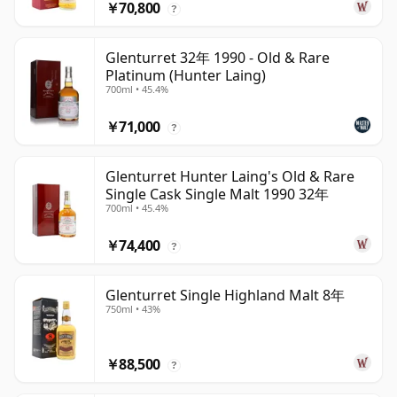
￥70,800
?
Glenturret 32年 1990 - Old & Rare
Platinum (Hunter Laing)
700ml • 45.4%
￥71,000
?
Glenturret Hunter Laing's Old & Rare
Single Cask Single Malt 1990 32年
700ml • 45.4%
￥74,400
?
Glenturret Single Highland Malt 8年
750ml • 43%
￥88,500
?