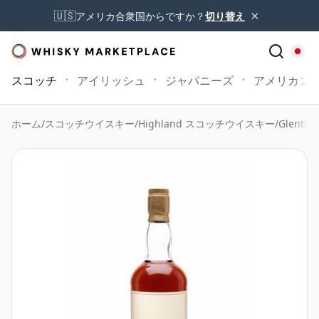
×
🇺🇸
アメリカ合衆国からですか？
切り替え
スコッチ
アイリッシュ
ジャパニーズ
アメリカン
ホーム
/
スコッチウイスキー
/
Highland スコッチウイスキー
/
Glenturr