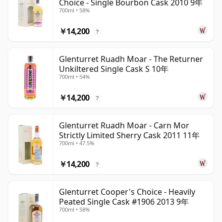
Choice - Single Bourbon Cask 2010 9年
700ml • 58%
￥14,200
?
Glenturret Ruadh Moar - The Returner
Unkiltered Single Cask S 10年
700ml • 54%
￥14,200
?
Glenturret Ruadh Moar - Carn Mor
Strictly Limited Sherry Cask 2011 11年
700ml • 47.5%
￥14,200
?
Glenturret Cooper's Choice - Heavily
Peated Single Cask #1906 2013 9年
700ml • 58%