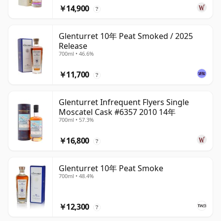
￥14,900
?
Glenturret 10年 Peat Smoked / 2025
Release
700ml • 46.6%
￥11,700
?
Glenturret Infrequent Flyers Single
Moscatel Cask #6357 2010 14年
700ml • 57.3%
￥16,800
?
Glenturret 10年 Peat Smoke
700ml • 48.4%
￥12,300
?