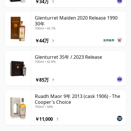
￥34万
?
Glenturret Maiden 2020 Release 1990
30年
700ml • 45.7%
￥44万
送料無料
?
Glenturret 35年 / 2023 Release
700ml • 42.8%
￥85万
?
Ruadh Maor 9年 2013 (cask 1906) - The
Cooper's Choice
700ml • 58%
￥11,000
?