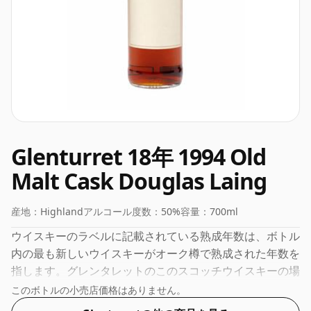
Glenturret 18年 1994 Old
Malt Cask Douglas Laing
産地：
Highland
アルコール度数：
50%
容量：
700ml
ウイスキーのラベルに記載されている熟成年数は、ボトル
内の最も新しいウイスキーがオーク樽で熟成された年数を
指します。グレンタレットのこのスコッチウイスキーの場
合は18年です。 50％という飲みやすい濃度で瓶詰めされ
このボトルの小売店価格はありません。
たこのウイスキーは、70clのボトルに入っています。