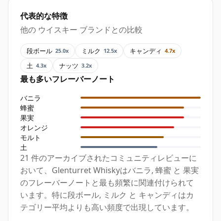
代表的な特徴
他の ウイスキー ブランドとの比較
段ボール
ミルク
キャンディ
25.0x
12.5x
4.7x
土
ナッツ
4.3x
3.2x
最も多いフレーバーノート
バニラ
蜂蜜
果実
オレンジ
モルト
土
21 件のアーカイブされたコミュニティレビューに
おいて、Glenturret Whiskyはバニラ, 蜂蜜 と 果実
のフレーバーノートと最も頻繁に関連付けられて
います。特に段ボール, ミルク と キャンディはカ
テゴリー平均よりも高い頻度で出現しています。