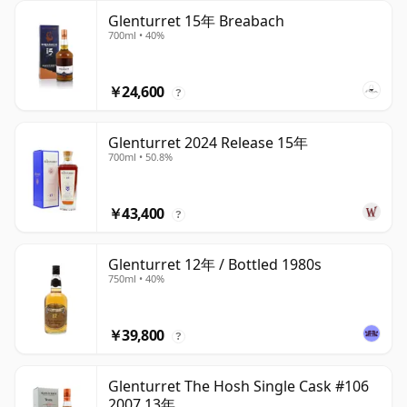
Glenturret 15年 Breabach
700ml • 40%
￥24,600
?
Glenturret 2024 Release 15年
700ml • 50.8%
￥43,400
?
Glenturret 12年 / Bottled 1980s
750ml • 40%
￥39,800
?
Glenturret The Hosh Single Cask #106
2007 13年