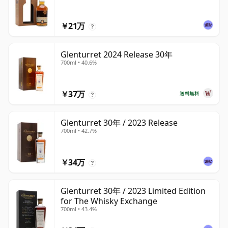
￥21万
?
Glenturret 2024 Release 30年
700ml • 40.6%
￥37万
送料無料
?
Glenturret 30年 / 2023 Release
700ml • 42.7%
￥34万
?
Glenturret 30年 / 2023 Limited Edition
for The Whisky Exchange
700ml • 43.4%