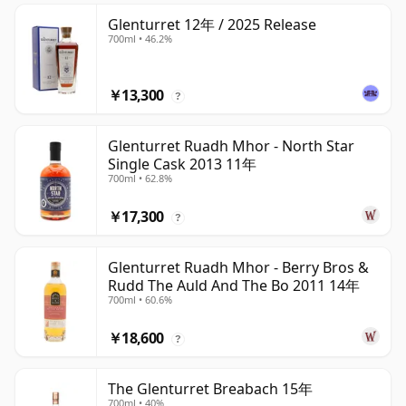
Glenturret 12年 / 2025 Release
700ml • 46.2%
￥13,300
?
Glenturret Ruadh Mhor - North Star
Single Cask 2013 11年
700ml • 62.8%
￥17,300
?
Glenturret Ruadh Mhor - Berry Bros &
Rudd The Auld And The Bo 2011 14年
700ml • 60.6%
￥18,600
?
The Glenturret Breabach 15年
700ml • 40%