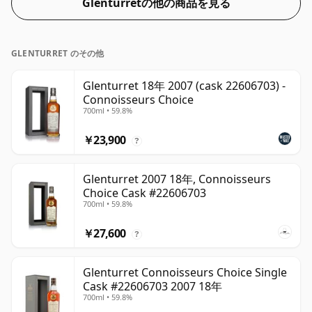
Glenturretの他の商品を見る
GLENTURRET のその他
Glenturret 18年 2007 (cask 22606703) -
Connoisseurs Choice
700ml • 59.8%
￥23,900
?
Glenturret 2007 18年, Connoisseurs
Choice Cask #22606703
700ml • 59.8%
￥27,600
?
Glenturret Connoisseurs Choice Single
Cask #22606703 2007 18年
700ml • 59.8%