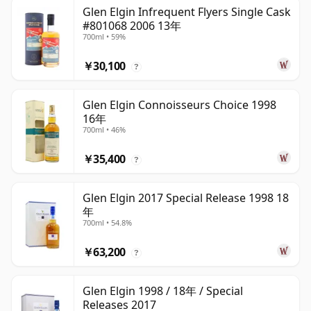
Glen Elgin Infrequent Flyers Single Cask
#801068 2006 13年
700ml • 59%
￥30,100
?
Glen Elgin Connoisseurs Choice 1998
16年
700ml • 46%
￥35,400
?
Glen Elgin 2017 Special Release 1998 18
年
700ml • 54.8%
￥63,200
?
Glen Elgin 1998 / 18年 / Special
Releases 2017