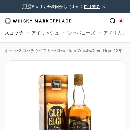
×
🇺🇸
アメリカ合衆国からですか？
切り替え
スコッチ
アイリッシュ
ジャパニーズ
アメリカン
ホーム
/
スコッチウイスキー
/
Glen Elgin Whisky
/
Glen Elgin 12年 Bot