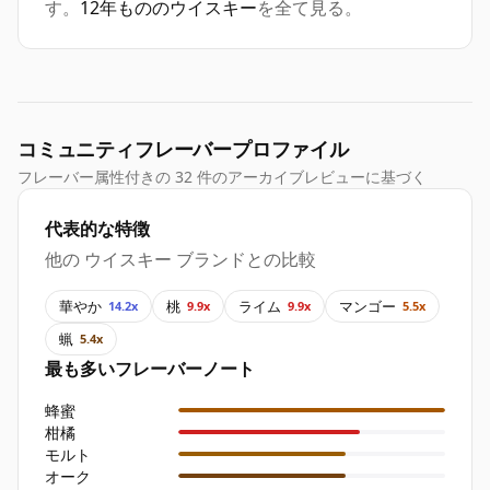
す。
12年もののウイスキー
を全て見る。
コミュニティフレーバープロファイル
フレーバー属性付きの 32 件のアーカイブレビューに基づく
代表的な特徴
他の ウイスキー ブランドとの比較
華やか
桃
ライム
マンゴー
14.2x
9.9x
9.9x
5.5x
蝋
5.4x
最も多いフレーバーノート
蜂蜜
柑橘
モルト
オーク