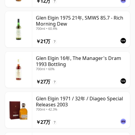
￥12万
?
Glen Elgin 1975 21年, SMWS 85.7 - Rich
Morning Dew
700ml • 60.4%
￥21万
?
Glen Elgin 16年, The Manager's Dram
1993 Bottling
700ml • 60%
￥27万
?
Glen Elgin 1971 / 32年 / Diageo Special
Releases 2003
700ml • 42.3%
￥27万
?