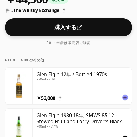
最低
The Whisky Exchange
?
購入する
20+ · 年齢は販売店で確認
GLEN ELGIN のその他
Glen Elgin 12年 / Bottled 1970s
750ml • 43%
￥53,000
?
Glen Elgin 1980 18年, SMWS 85.12 -
Stewed Fruit and Lorry Driver's Black
700ml • 47.4%
Tea