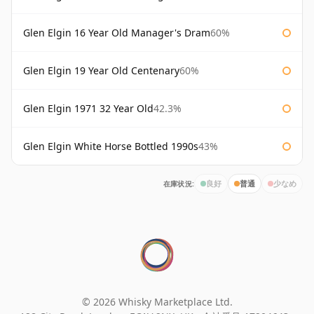
Glen Elgin 16 Year Old Manager's Dram
60%
Glen Elgin 19 Year Old Centenary
60%
Glen Elgin 1971 32 Year Old
42.3%
Glen Elgin White Horse Bottled 1990s
43%
在庫状況:
良好
普通
少なめ
© 2026 Whisky Marketplace Ltd.