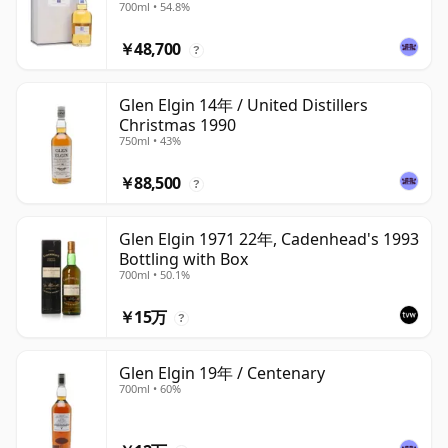
700ml • 54.8%
￥48,700
?
Glen Elgin 14年 / United Distillers
Christmas 1990
750ml • 43%
￥88,500
?
Glen Elgin 1971 22年, Cadenhead's 1993
Bottling with Box
700ml • 50.1%
￥15万
?
Glen Elgin 19年 / Centenary
700ml • 60%