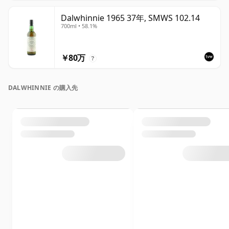
Dalwhinnie 1965 37年, SMWS 102.14
700ml • 58.1%
￥80万
?
DALWHINNIE の購入先