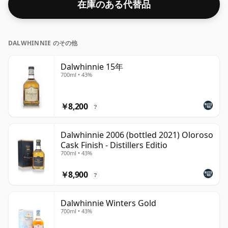
在庫のある代替品
DALWHINNIE のその他
Dalwhinnie 15年
700ml • 43%
￥8,200
?
Dalwhinnie 2006 (bottled 2021) Oloroso
Cask Finish - Distillers Editio
700ml • 43%
￥8,900
?
Dalwhinnie Winters Gold
700ml • 43%