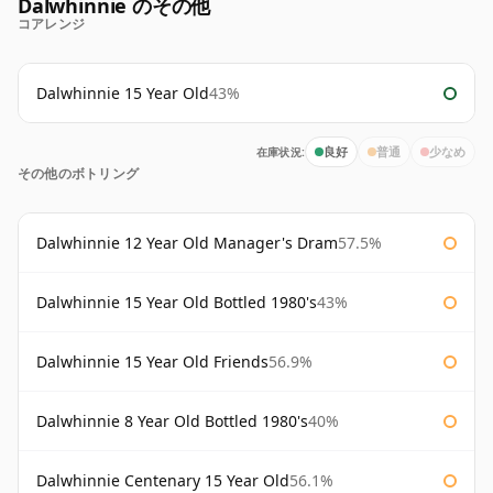
Dalwhinnie のその他
コアレンジ
Dalwhinnie 15 Year Old
43%
在庫状況:
良好
普通
少なめ
その他のボトリング
Dalwhinnie 12 Year Old Manager's Dram
57.5%
Dalwhinnie 15 Year Old Bottled 1980's
43%
Dalwhinnie 15 Year Old Friends
56.9%
Dalwhinnie 8 Year Old Bottled 1980's
40%
Dalwhinnie Centenary 15 Year Old
56.1%