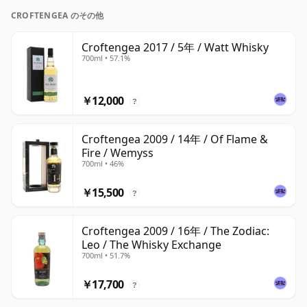
CROFTENGEA のその他
Croftengea 2017 / 5年 / Watt Whisky
700ml • 57.1%
￥12,000
?
Croftengea 2009 / 14年 / Of Flame &
Fire / Wemyss
700ml • 46%
￥15,500
?
Croftengea 2009 / 16年 / The Zodiac:
Leo / The Whisky Exchange
700ml • 51.7%
￥17,700
?