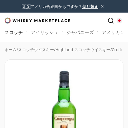
×
🇺🇸
アメリカ合衆国からですか？
切り替え
スコッチ
アイリッシュ
ジャパニーズ
アメリカン
ホーム
/
スコッチウイスキー
/
Highland スコッチウイスキー
/
Croften