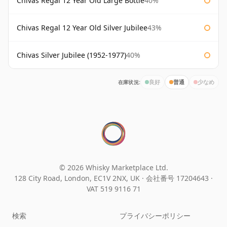
Chivas Regal 12 Year Old Large Bottle
40%
Chivas Regal 12 Year Old Silver Jubilee
43%
Chivas Silver Jubilee (1952-1977)
40%
在庫状況:
良好
普通
少なめ
© 2026 Whisky Marketplace Ltd.
128 City Road, London, EC1V 2NX, UK ·
会社番号 17204643
·
VAT 519 9116 71
検索
プライバシーポリシー