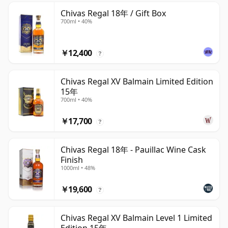
Chivas Regal 18年 / Gift Box
700ml • 40%
￥12,400
?
Chivas Regal XV Balmain Limited Edition
15年
700ml • 40%
￥17,700
?
Chivas Regal 18年 - Pauillac Wine Cask
Finish
1000ml • 48%
￥19,600
?
Chivas Regal XV Balmain Level 1 Limited