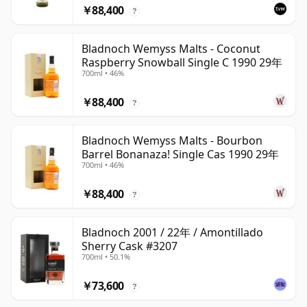
￥88,400
?
Bladnoch Wemyss Malts - Coconut
Raspberry Snowball Single C 1990 29年
700ml • 46%
￥88,400
?
Bladnoch Wemyss Malts - Bourbon
Barrel Bonanaza! Single Cas 1990 29年
700ml • 46%
￥88,400
?
Bladnoch 2001 / 22年 / Amontillado
Sherry Cask #3207
700ml • 50.1%
￥73,600
?