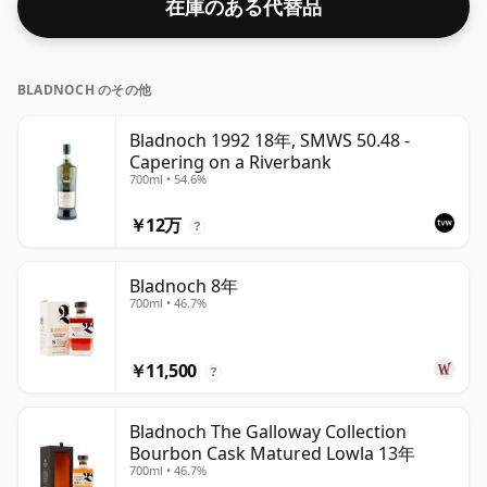
在庫のある代替品
BLADNOCH のその他
Bladnoch 1992 18年, SMWS 50.48 -
Capering on a Riverbank
700ml • 54.6%
￥12万
?
Bladnoch 8年
700ml • 46.7%
￥11,500
?
Bladnoch The Galloway Collection
Bourbon Cask Matured Lowla 13年
700ml • 46.7%