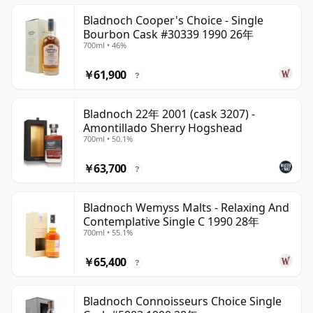
Bladnoch Cooper's Choice - Single
Bourbon Cask #30339 1990 26年
700ml • 46%
￥61,900
?
Bladnoch 22年 2001 (cask 3207) -
Amontillado Sherry Hogshead
700ml • 50.1%
￥63,700
?
Bladnoch Wemyss Malts - Relaxing And
Contemplative Single C 1990 28年
700ml • 55.1%
￥65,400
?
Bladnoch Connoisseurs Choice Single