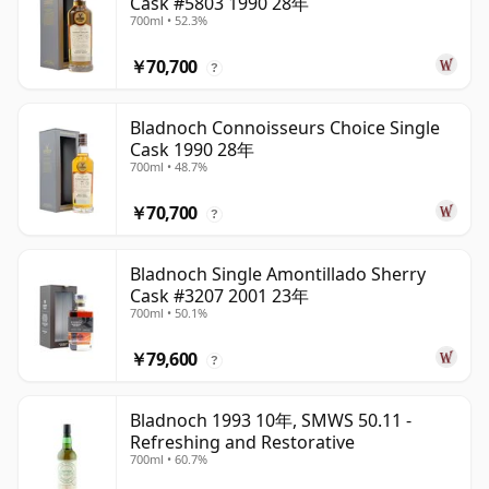
Cask #5803 1990 28年
700ml • 52.3%
￥70,700
?
Bladnoch Connoisseurs Choice Single
Cask 1990 28年
700ml • 48.7%
￥70,700
?
Bladnoch Single Amontillado Sherry
Cask #3207 2001 23年
700ml • 50.1%
￥79,600
?
Bladnoch 1993 10年, SMWS 50.11 -
Refreshing and Restorative
700ml • 60.7%