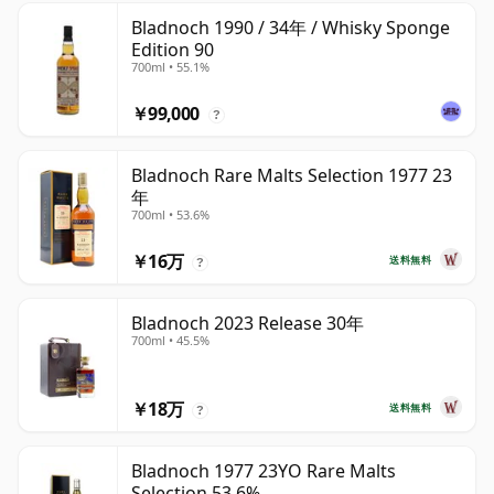
Bladnoch 1990 / 34年 / Whisky Sponge
Edition 90
700ml • 55.1%
￥99,000
?
Bladnoch Rare Malts Selection 1977 23
年
700ml • 53.6%
￥16万
送料無料
?
Bladnoch 2023 Release 30年
700ml • 45.5%
￥18万
送料無料
?
Bladnoch 1977 23YO Rare Malts
Selection 53.6%