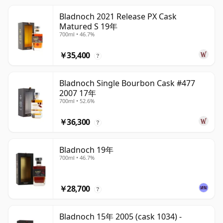
Bladnoch 2021 Release PX Cask
Matured S 19年
700ml • 46.7%
￥35,400
?
Bladnoch Single Bourbon Cask #477
2007 17年
700ml • 52.6%
￥36,300
?
Bladnoch 19年
700ml • 46.7%
￥28,700
?
Bladnoch 15年 2005 (cask 1034) -