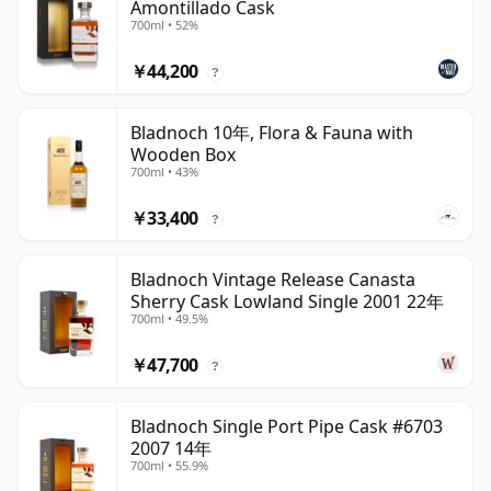
Amontillado Cask
700ml • 52%
￥44,200
?
Bladnoch 10年, Flora & Fauna with
Wooden Box
700ml • 43%
￥33,400
?
Bladnoch Vintage Release Canasta
Sherry Cask Lowland Single 2001 22年
700ml • 49.5%
￥47,700
?
Bladnoch Single Port Pipe Cask #6703
2007 14年
700ml • 55.9%