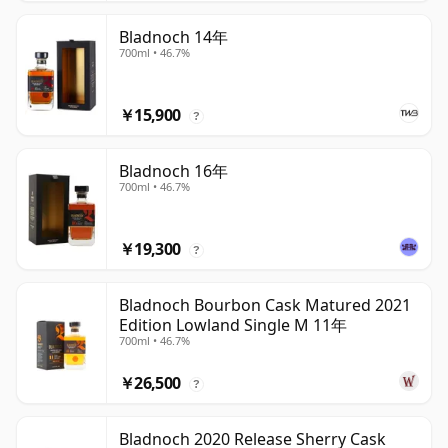
Bladnoch 14年
700ml • 46.7%
￥15,900
?
Bladnoch 16年
700ml • 46.7%
￥19,300
?
Bladnoch Bourbon Cask Matured 2021
Edition Lowland Single M 11年
700ml • 46.7%
￥26,500
?
Bladnoch 2020 Release Sherry Cask