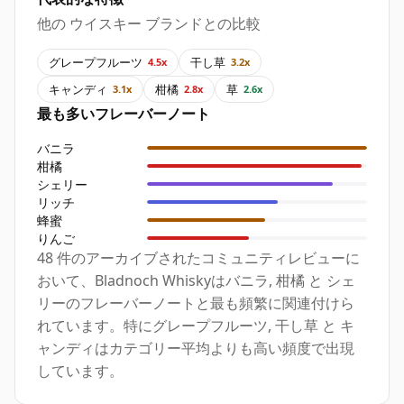
他の ウイスキー ブランドとの比較
グレープフルーツ
干し草
4.5x
3.2x
キャンディ
柑橘
草
3.1x
2.8x
2.6x
最も多いフレーバーノート
バニラ
柑橘
シェリー
リッチ
蜂蜜
りんご
48 件のアーカイブされたコミュニティレビューに
おいて、Bladnoch Whiskyはバニラ, 柑橘 と シェ
リーのフレーバーノートと最も頻繁に関連付けら
れています。特にグレープフルーツ, 干し草 と キ
ャンディはカテゴリー平均よりも高い頻度で出現
しています。