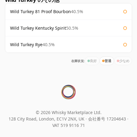
Wild Turkey 81 Proof Bourbon
40.5%
Wild Turkey Kentucky Spirit
50.5%
Wild Turkey Rye
40.5%
在庫状況:
良好
普通
少なめ
© 2026 Whisky Marketplace Ltd.
128 City Road, London, EC1V 2NX, UK ·
会社番号 17204643
·
VAT 519 9116 71