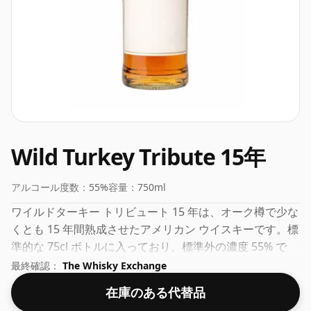
Wild Turkey Tribute 15年
アルコール度数：
55%
容量：
750ml
ワイルドターキー トリビュート 15 年は、オーク樽で少な
くとも 15 年間熟成させたアメリカン ウイスキーです。標
準的な 75cl ボトルに入っており、標準外の濃度 55% で
す。
最終確認：
The Whisky Exchange
在庫のある代替品