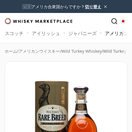
×
🇺🇸
アメリカ合衆国からですか？
切り替え
スコッチ
アイリッシュ
ジャパニーズ
アメリカン
ホーム
/
アメリカンウイスキー
/
Wild Turkey Whiskey
/
Wild Turkey R