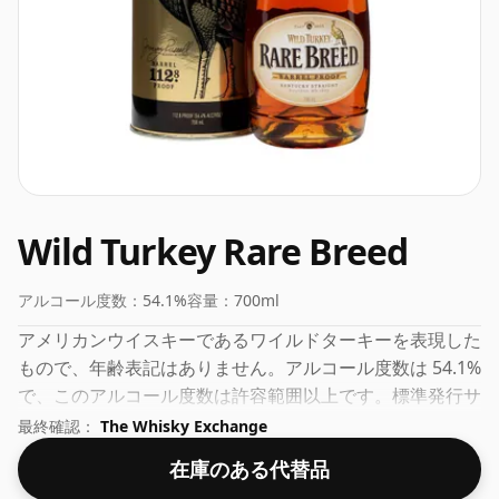
Wild Turkey Rare Breed
アルコール度数：
54.1%
容量：
700ml
アメリカンウイスキーであるワイルドターキーを表現した
もので、年齢表記はありません。アルコール度数は 54.1%
で、このアルコール度数は許容範囲以上です。標準発行サ
イズの70clで瓶詰めされています。
最終確認：
The Whisky Exchange
在庫のある代替品