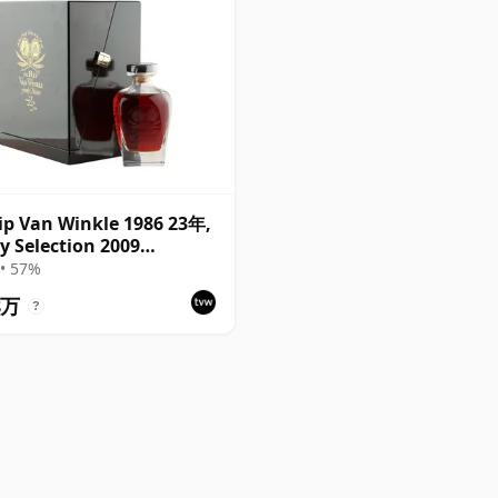
ip Van Winkle 1986 23年,
y Selection 2009
ter with Presentation
• 57%
8万
?