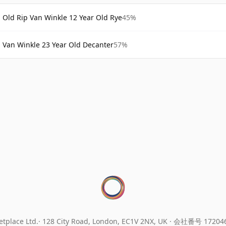
Old Rip Van Winkle 12 Year Old Rye
45%
Van Winkle 23 Year Old Decanter
57%
tplace Ltd.
128 City Road, London, EC1V 2NX, UK ·
会社番号 17204