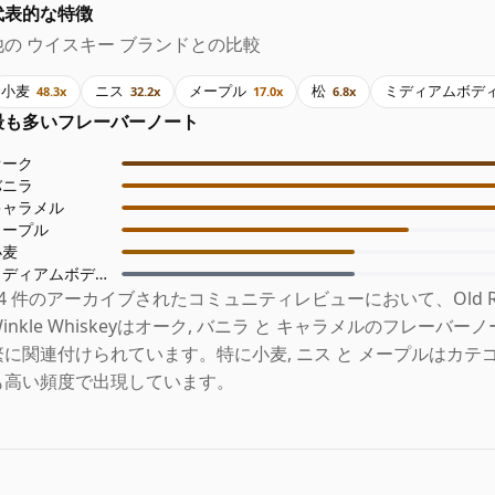
代表的な特徴
他の ウイスキー ブランドとの比較
小麦
ニス
メープル
松
ミディアムボデ
48.3x
32.2x
17.0x
6.8x
最も多いフレーバーノート
オーク
バニラ
キャラメル
メープル
小麦
ミディアムボディ
24 件のアーカイブされたコミュニティレビューにおいて、Old Rip
Winkle Whiskeyはオーク, バニラ と キャラメルのフレーバ
繁に関連付けられています。特に小麦, ニス と メープルはカテ
も高い頻度で出現しています。