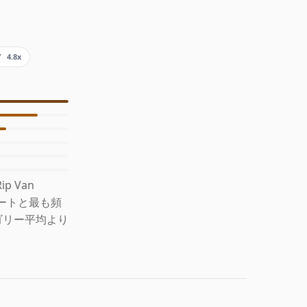
ィ
4.8x
 Van
ーノートと最も頻
ゴリー平均より