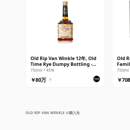
Old Rip Van Winkle 12年, Old
Old R
Time Rye Dumpy Bottling -
Famil
Cask C1309
Decan
750ml • 45%
750ml 
Case
￥80万
￥70
?
OLD RIP VAN WINKLE の購入先