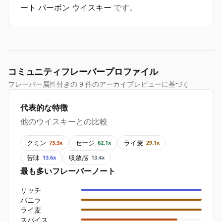
ート バーボン ウイスキー
です。
コミュニティフレーバープロファイル
フレーバー属性付きの 9 件のアーカイブレビューに基づく
代表的な特徴
他のウイスキーとの比較
クミン
セージ
ライ麦
73.3x
62.1x
29.1x
苦味
収斂感
13.6x
13.4x
最も多いフレーバーノート
リッチ
バニラ
ライ麦
スパイス