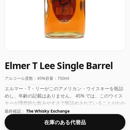
Elmer T Lee Single Barrel
アルコール度数：
45%
容量：
750ml
エルマー・T・リーがこのアメリカン・ウイスキーを瓶詰
めし、年齢の記載はありません。 45% では、このウイス
キーが理想的な飲みやすさで瓶詰めされていることがわか
ります。通常のボトルサイズは75clです。
最終確認：
The Whisky Exchange
在庫のある代替品