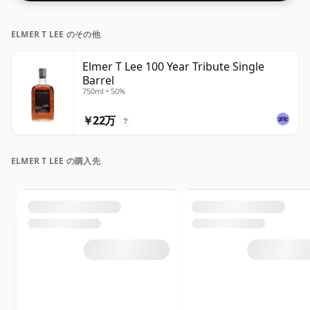
ELMER T LEE のその他
Elmer T Lee 100 Year Tribute Single
Barrel
750ml • 50%
￥22万
?
ELMER T LEE の購入先