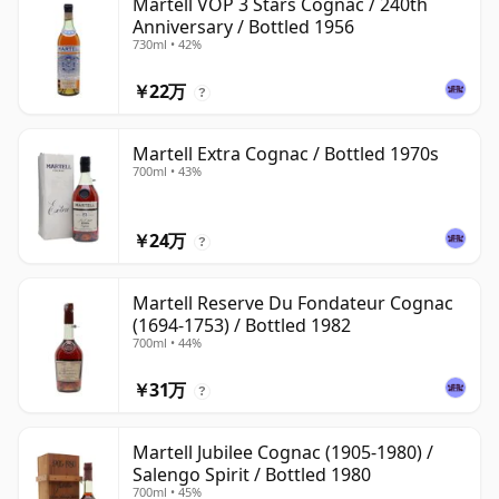
Martell VOP 3 Stars Cognac / 240th
Anniversary / Bottled 1956
730ml • 42%
￥22万
?
Martell Extra Cognac / Bottled 1970s
700ml • 43%
￥24万
?
Martell Reserve Du Fondateur Cognac
(1694-1753) / Bottled 1982
700ml • 44%
￥31万
?
Martell Jubilee Cognac (1905-1980) /
Salengo Spirit / Bottled 1980
700ml • 45%