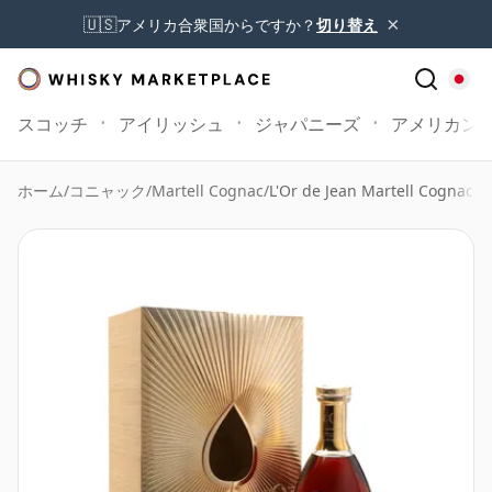
×
🇺🇸
アメリカ合衆国からですか？
切り替え
スコッチ
アイリッシュ
ジャパニーズ
アメリカン
ホーム
/
コニャック
/
Martell Cognac
/
L'Or de Jean Martell Cognac