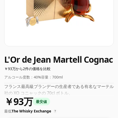
L'Or de Jean Martell Cognac
￥93万から2件の価格を比較
アルコール度数：
40%
容量：
700ml
フランス最高級ブランデーの生産者である有名なマーテル
社の XO コニャックの 70cl ボトル。
￥93万
最安値
最低
The Whisky Exchange
?