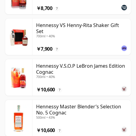
￥8,700
?
Hennessy VS Henny-Rita Shaker Gift
Set
700ml • 40%
￥7,900
?
Hennessy V.S.O.P LeBron James Edition
Cognac
700ml • 40%
￥10,600
?
Hennessy Master Blender’s Selection
No. 5 Cognac
500ml • 43%
￥10,600
?