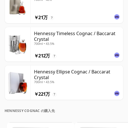
￥21万
?
Hennessy Timeless Cognac / Baccarat
Crystal
700ml • 43.5%
￥212万
?
Hennessy Ellipse Cognac / Baccarat
Crystal
700ml • 43.5%
￥221万
?
HENNESSY COGNAC の購入先