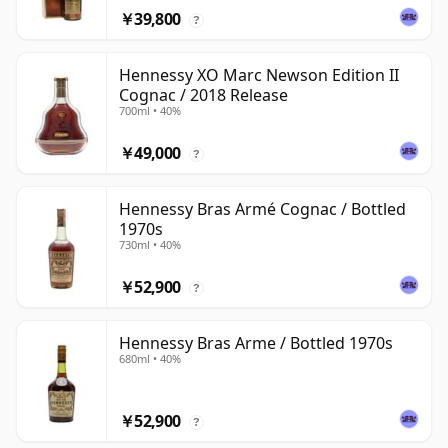
￥39,800
?
Hennessy XO Marc Newson Edition II
Cognac / 2018 Release
700ml • 40%
￥49,000
?
Hennessy Bras Armé Cognac / Bottled
1970s
730ml • 40%
￥52,900
?
Hennessy Bras Arme / Bottled 1970s
680ml • 40%
￥52,900
?