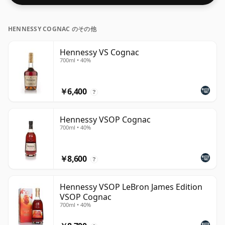
HENNESSY COGNAC のその他
Hennessy VS Cognac
700ml • 40%
￥6,400
?
Hennessy VSOP Cognac
700ml • 40%
￥8,600
?
Hennessy VSOP LeBron James Edition
VSOP Cognac
700ml • 40%