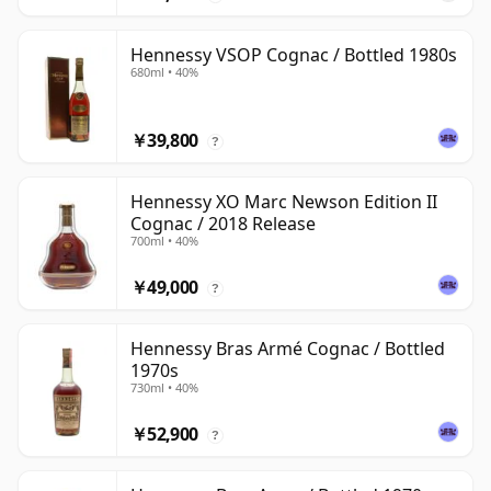
Hennessy VSOP Cognac / Bottled 1980s
680ml • 40%
￥39,800
?
Hennessy XO Marc Newson Edition II
Cognac / 2018 Release
700ml • 40%
￥49,000
?
Hennessy Bras Armé Cognac / Bottled
1970s
730ml • 40%
￥52,900
?