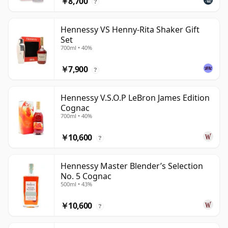
￥8,700
?
Hennessy VS Henny-Rita Shaker Gift
Set
700ml • 40%
￥7,900
?
Hennessy V.S.O.P LeBron James Edition
Cognac
700ml • 40%
￥10,600
?
Hennessy Master Blender’s Selection
No. 5 Cognac
500ml • 43%
￥10,600
?