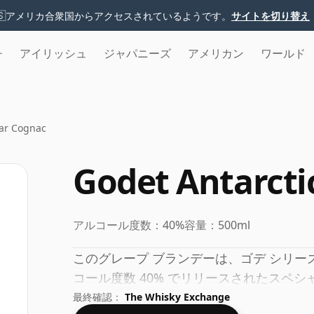
🇸
アメリカ合衆国からアクセスされているようです。
サイトを切り替え
チ
アイリッシュ
ジャパニーズ
アメリカン
ワールド
ear Cognac
Godet Antarcti
アルコール度数：
40%
容量：
500ml
このグレープ ブランデーは、ゴデ シリーズの
コール度数 40% でリリースされたスペシ
最終確認：
The Whisky Exchange