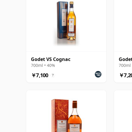
Godet VS Cognac
Godet
700ml • 40%
700ml 
￥7,100
￥7,2
?