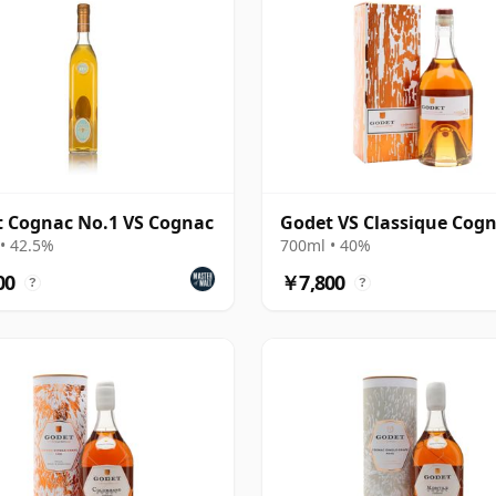
 Cognac No.1 VS Cognac
Godet VS Classique Cog
• 42.5%
700ml • 40%
00
￥7,800
?
?