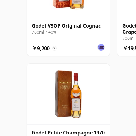
Godet VSOP Original Cognac
Godet
Grap
700ml • 40%
700ml 
￥9,200
￥19,
?
Godet Petite Champagne 1970