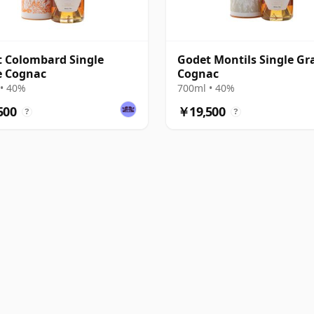
 Colombard Single
Godet Montils Single Gr
e Cognac
Cognac
• 40%
700ml • 40%
500
￥19,500
?
?