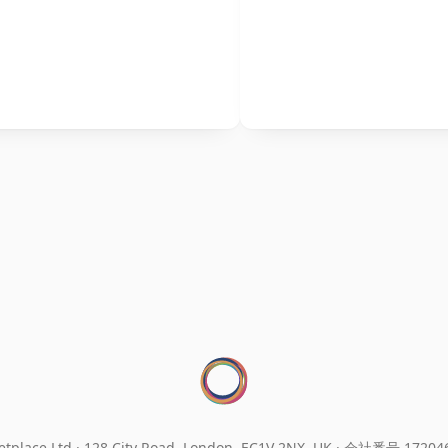
tplace Ltd.
128 City Road, London, EC1V 2NX, UK ·
会社番号 17204