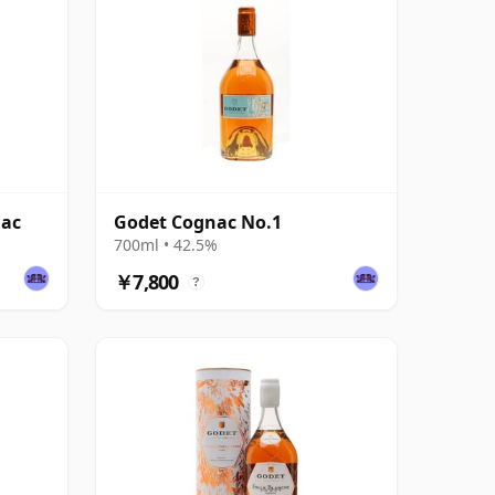
nac
Godet Cognac No.1
700ml • 42.5%
￥7,800
?