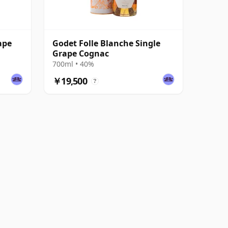
ape
Godet Folle Blanche Single
Grape Cognac
700ml • 40%
￥19,500
?