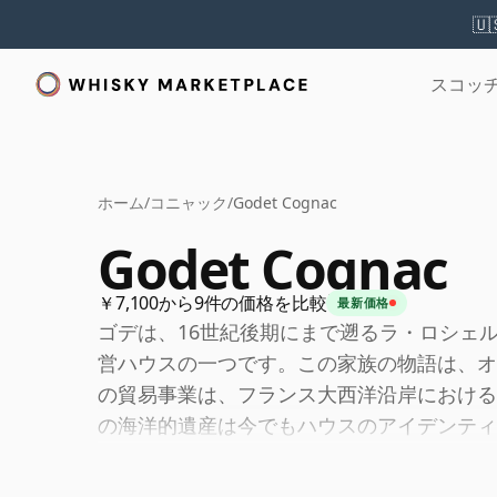
🇺
スコッ
ホーム
/
コニャック
/
Godet Cognac
Godet Cognac
￥7,100から9件の価格を比較
最新価格
ゴデは、16世紀後期にまで遡るラ・ロシェ
営ハウスの一つです。この家族の物語は、オ
の貿易事業は、フランス大西洋沿岸における
の海洋的遺産は今でもハウスのアイデンティ
して独特のテロワール感を特徴とするコニャ