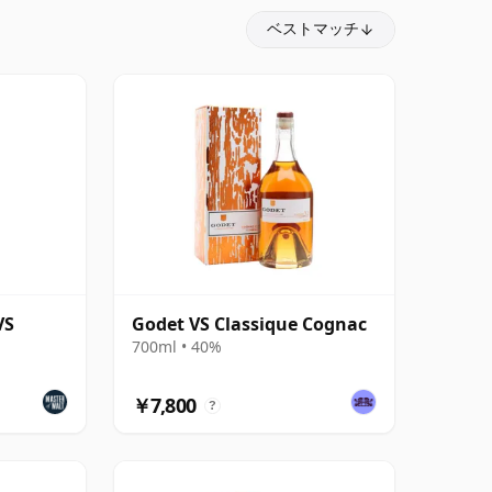
ベストマッチ
VS
Godet VS Classique Cognac
700ml • 40%
￥7,800
?