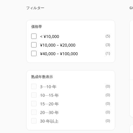
かつてディアジオが所有していたゴデは、家
フィルター
G
て代表されており、ジャン＝エドゥアール、
ンドの個性の中核となった血統を継承してい
価格帯
この継続性により、ゴデは多くの大手コニャ
< ¥10,000
(5)
ます。クラシックレンジと並んで、ハウスは
¥10,000 – ¥20,000
(3)
発していますが、核となる魅力は変わりませ
¥40,000 – ¥100,000
(1)
を組み合わせた歴史ある家族メゾンというこ
熟成年数表示
3 - 10 年
(0)
10 - 15 年
(0)
15 - 20 年
(0)
20 - 30 年
(0)
30 年以上
(0)