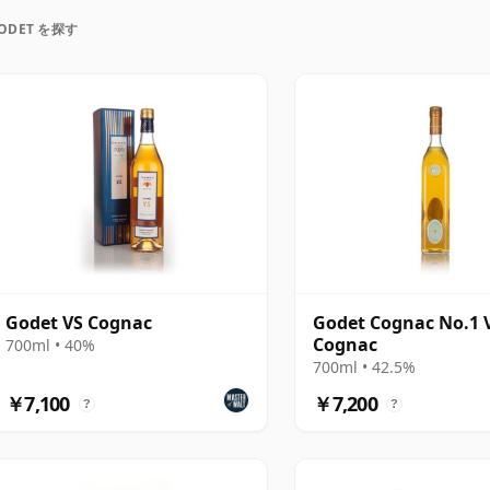
族経営に戻りました。現在このハウスは15代目によっ
ODET を探す
マキシム、シリル・ゴデが事業の最前線に立ち、ブラ
ます。
ックブランドとは少し異なるプロフィールを持ってい
独立した視点を反映したより個性的なボトリングも開
ん。それは、長い継承と現代的で洗練されたスタイル
とです。
Godet VS Cognac
Godet Cognac No.1 
Cognac
700ml • 40%
700ml • 42.5%
￥7,100
￥7,200
?
?