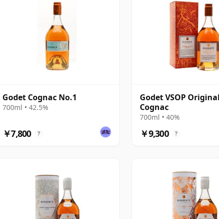
Godet Cognac No.1
Godet VSOP Origina
Cognac
700ml • 42.5%
700ml • 40%
￥7,800
￥9,300
?
?