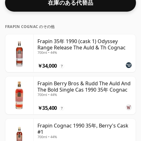
在庫のある代替品
FRAPIN COGNAC のその他
Frapin 35年 1990 (cask 1) Odyssey
Range Release The Auld & Th Cognac
700ml • 44%
￥34,000
?
Frapin Berry Bros & Rudd The Auld And
The Bold Single Cas 1990 35年 Cognac
700ml • 44%
￥35,400
?
Frapin Cognac 1990 35年, Berry's Cask
#1
700ml • 44%