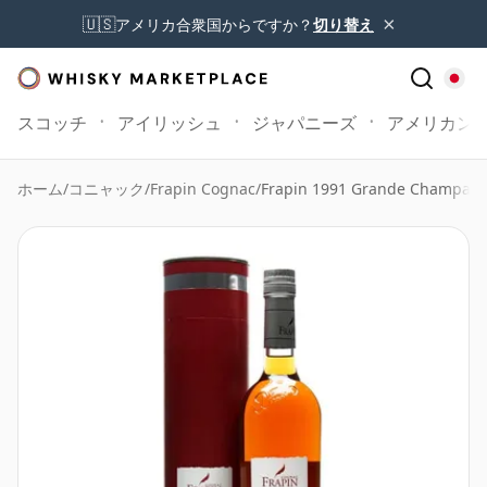
×
🇺🇸
アメリカ合衆国からですか？
切り替え
スコッチ
アイリッシュ
ジャパニーズ
アメリカン
ホーム
/
コニャック
/
Frapin Cognac
/
Frapin 1991 Grande Champag