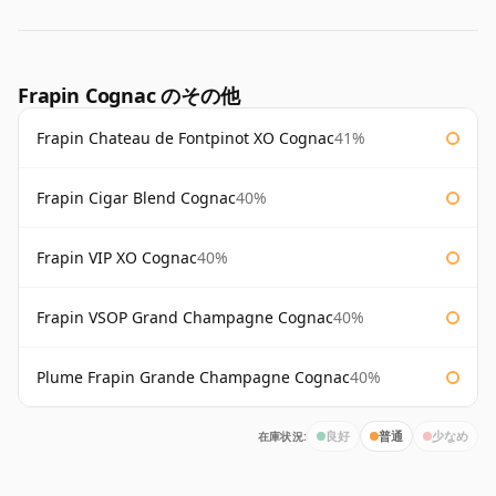
Frapin Cognac のその他
Frapin Chateau de Fontpinot XO Cognac
41%
Frapin Cigar Blend Cognac
40%
Frapin VIP XO Cognac
40%
Frapin VSOP Grand Champagne Cognac
40%
Plume Frapin Grande Champagne Cognac
40%
在庫状況:
良好
普通
少なめ