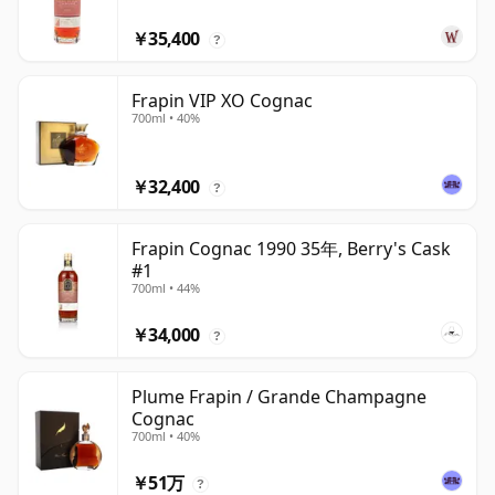
￥35,400
?
Frapin VIP XO Cognac
700ml • 40%
￥32,400
?
Frapin Cognac 1990 35年, Berry's Cask
#1
700ml • 44%
￥34,000
?
Plume Frapin / Grande Champagne
Cognac
700ml • 40%
￥51万
?