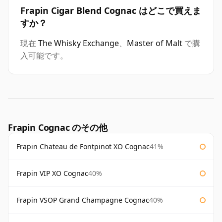
Frapin Cigar Blend Cognac はどこで買えま
すか？
現在
The Whisky Exchange
、
Master of Malt
で購
入可能です。
Frapin Cognac のその他
Frapin Chateau de Fontpinot XO Cognac
41%
Frapin VIP XO Cognac
40%
Frapin VSOP Grand Champagne Cognac
40%