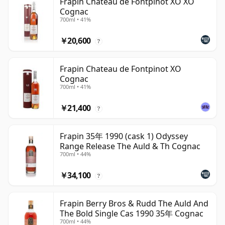
Frapin Chateau de Fontpinot XO XO
Cognac
700ml • 41%
￥20,600
?
Frapin Chateau de Fontpinot XO
Cognac
700ml • 41%
￥21,400
?
Frapin 35年 1990 (cask 1) Odyssey
Range Release The Auld & Th Cognac
700ml • 44%
￥34,100
?
Frapin Berry Bros & Rudd The Auld And
The Bold Single Cas 1990 35年 Cognac
700ml • 44%