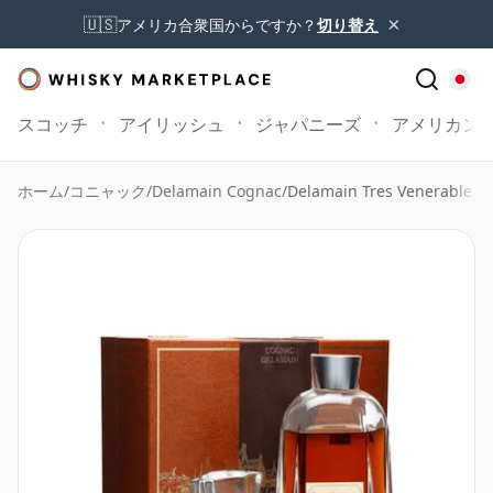
×
🇺🇸
アメリカ合衆国からですか？
切り替え
スコッチ
アイリッシュ
ジャパニーズ
アメリカン
ホーム
/
コニャック
/
Delamain Cognac
/
Delamain Tres Venerable C