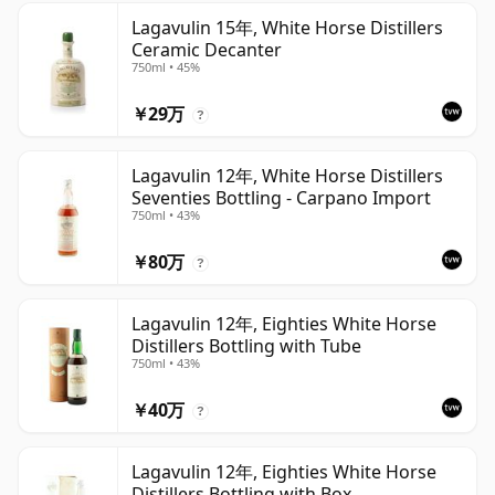
Lagavulin 15年, White Horse Distillers
Ceramic Decanter
750ml • 45%
￥29万
?
Lagavulin 12年, White Horse Distillers
Seventies Bottling - Carpano Import
750ml • 43%
￥80万
?
Lagavulin 12年, Eighties White Horse
Distillers Bottling with Tube
750ml • 43%
￥40万
?
Lagavulin 12年, Eighties White Horse
Distillers Bottling with Box