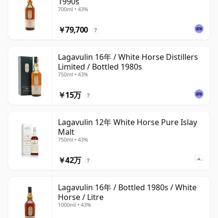
1990s
700ml • 43%
￥79,700
?
Lagavulin 16年 / White Horse Distillers
Limited / Bottled 1980s
750ml • 43%
￥15万
?
Lagavulin 12年 White Horse Pure Islay
Malt
750ml • 43%
￥42万
?
Lagavulin 16年 / Bottled 1980s / White
Horse / Litre
1000ml • 43%