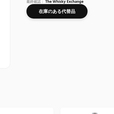
格に反映されています。
最終確認：
The Whisky Exchange
在庫のある代替品