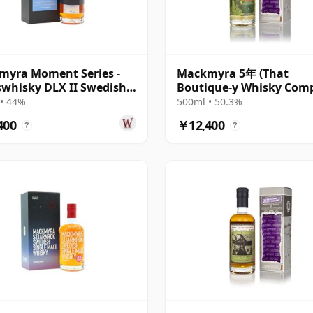
myra Moment Series -
Mackmyra 5年 (That
whisky DLX II Swedish
Boutique-y Whisky Com
e 2012 9年
• 44%
500ml • 50.3%
400
￥12,400
?
?