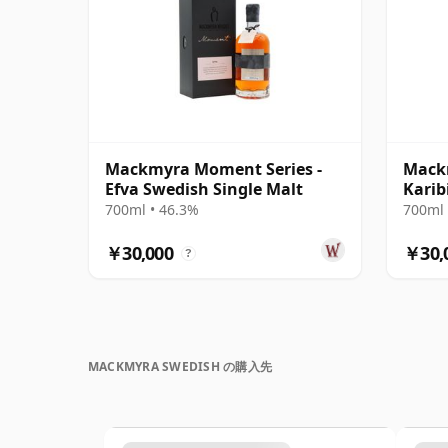
Mackmyra Moment Series -
Mack
Efva Swedish Single Malt
Karib
700ml • 46.3%
700ml 
￥30,000
￥30,
?
MACKMYRA SWEDISH の購入先