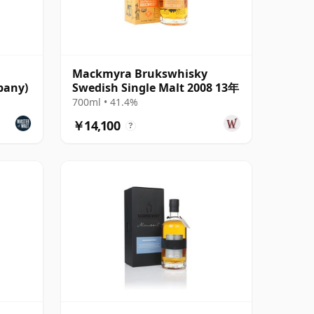
Mackmyra Brukswhisky
pany)
Swedish Single Malt 2008 13年
700ml • 41.4%
￥14,100
?