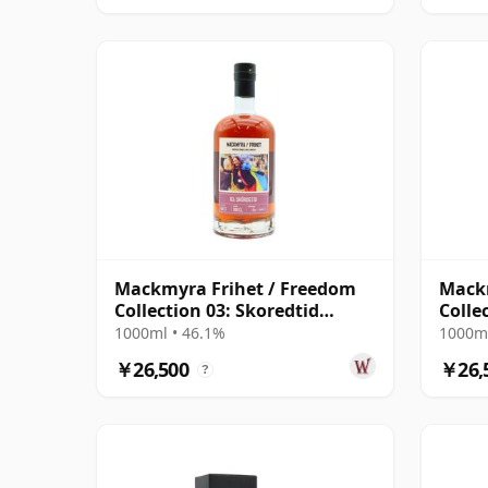
Mackmyra Frihet / Freedom
Mackm
Collection 03: Skoredtid
Colle
Swedish
Swed
1000ml • 46.1%
1000ml
￥26,500
￥26,
?