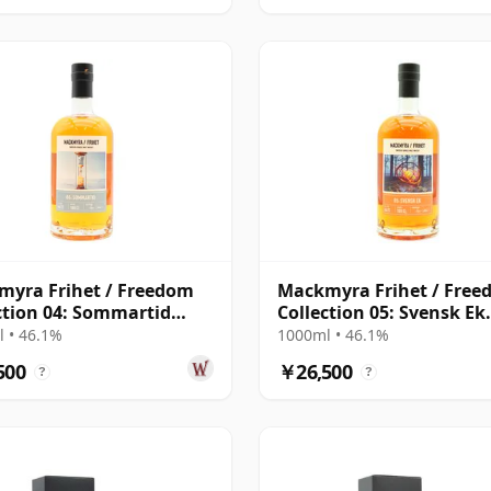
yra Frihet / Freedom
Mackmyra Frihet / Fre
ction 04: Sommartid
Collection 05: Svensk Ek
ish
Swedish
 • 46.1%
1000ml • 46.1%
500
￥26,500
?
?