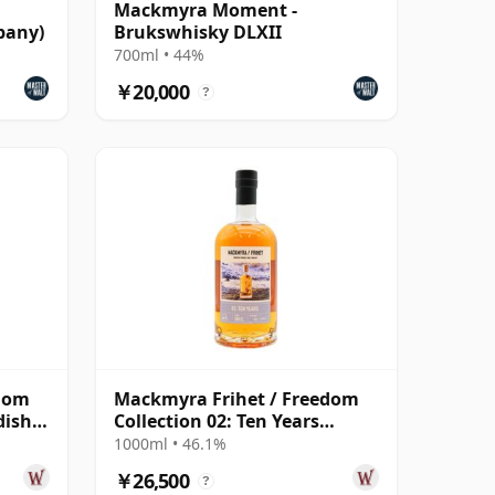
Mackmyra Moment -
pany)
Brukswhisky DLXII
700ml • 44%
￥20,000
?
edom
Mackmyra Frihet / Freedom
dish
Collection 02: Ten Years
Swedish 10年
1000ml • 46.1%
￥26,500
?