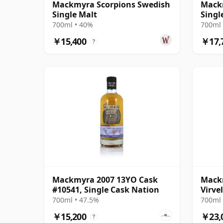
Mackmyra Scorpions Swedish
Mack
Single Malt
Singl
700ml • 40%
700ml 
￥15,400
￥17,
?
Mackmyra 2007 13YO Cask
Mack
#10541, Single Cask Nation
Virve
Malt
700ml • 47.5%
700ml 
￥15,200
￥23,
?