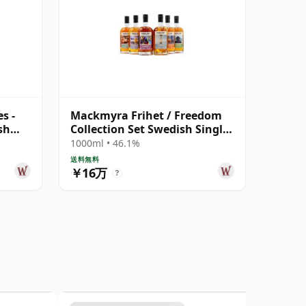
s -
Mackmyra Frihet / Freedom
sh
Collection Set Swedish Single
Mal
1000ml • 46.1%
送料無料
￥16万
?