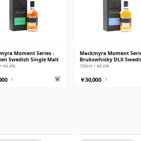
myra Moment Series -
Mackmyra Moment Serie
ien Swedish Single Malt
Brukswhisky DLX Swedi
Single Mal
• 44.4%
700ml • 46.6%
000
￥30,000
?
?