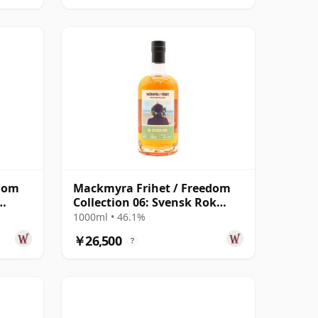
edom
Mackmyra Frihet / Freedom
Collection 06: Svensk Rok
Swedish
1000ml • 46.1%
￥26,500
?