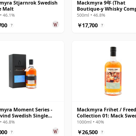
myra Stjarnrok Swedish
Mackmyra 9年 (That
e Malt
Boutique-y Whisky Com
• 46.1%
500ml • 46.8%
700
￥17,700
?
?
myra Moment Series -
Mackmyra Frihet / Fre
lvind Swedish Single
Collection 01: Mack Swe
Singl
• 46.8%
1000ml • 40%
000
￥26,500
?
?