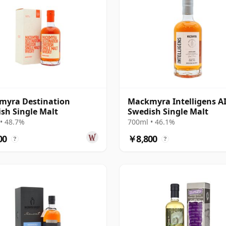
myra Destination
Mackmyra Intelligens AI
sh Single Malt
Swedish Single Malt
• 48.7%
700ml • 46.1%
00
￥8,800
?
?