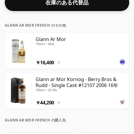
在庫のある代替品
GLANN AR MOR FRENCH のその他
Glann Ar Mor
700ml • 46%
￥16,400
?
Glann ar Mor Kornog - Berry Bros &
Rudd - Single Cask #12107 2006 16年
700ml • 50.9%
￥44,200
?
GLANN AR MOR FRENCH の購入先