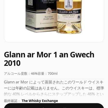
Glann ar Mor 1 an Gwech
2010
アルコール度数：
46%
容量：
700ml
Glann ar Mor によって蒸留されたこのワールド ウイスキ
ーには年齢の記載はありません。このウイスキーは、標準
的な 40% レベルからさらにステップアップした 46% とい
う適切なアルコール度数で瓶詰めされ、事実上のボトル ​​
最終確認：
The Whisky Exchange
サイズ 70cl で出荷されます。