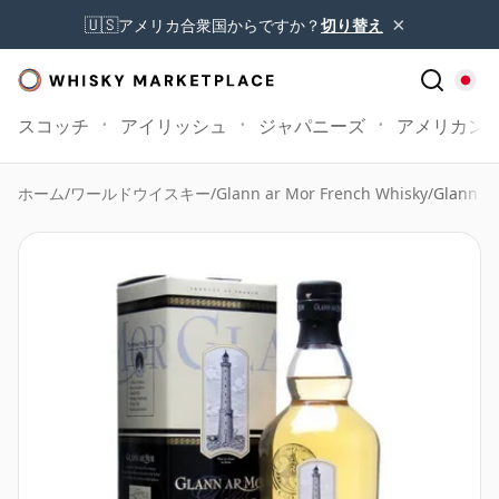
×
🇺🇸
アメリカ合衆国からですか？
切り替え
スコッチ
アイリッシュ
ジャパニーズ
アメリカン
ホーム
/
ワールドウイスキー
/
Glann ar Mor French Whisky
/
Glann a