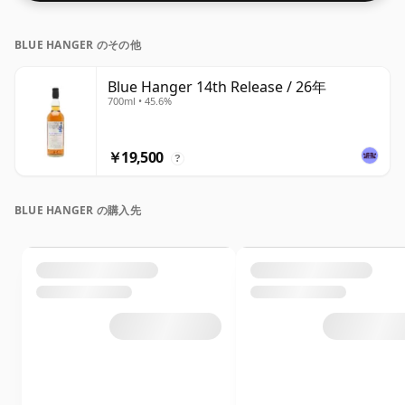
BLUE HANGER のその他
Blue Hanger 14th Release / 26年
700ml • 45.6%
￥19,500
?
BLUE HANGER の購入先