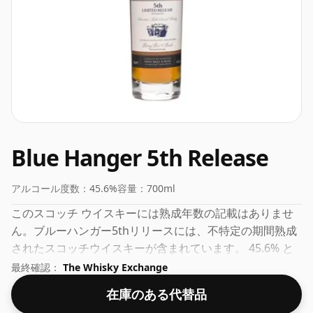
Blue Hanger 5th Release
アルコール度数：
45.6%
容量：
700ml
このスコッチ ウイスキーには熟成年数の記載はありませ
ん。ブルーハンガー5thリリースには、不特定の期間熟成
されたスコッチウイスキーが含まれています。 45.6% と
いうこのウイスキーは、理想的な飲みやすさで瓶詰めされ
最終確認：
The Whisky Exchange
ていることがわかります。通常のボトルサイズは70clで
在庫のある代替品
す。