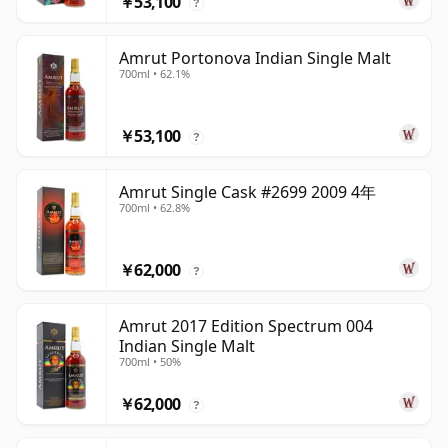
￥53,100
?
Amrut Portonova Indian Single Malt
700ml • 62.1%
￥53,100
?
Amrut Single Cask #2699 2009 4年
700ml • 62.8%
￥62,000
?
Amrut 2017 Edition Spectrum 004
Indian Single Malt
700ml • 50%
￥62,000
?