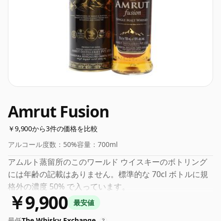
Amrut Fusion
￥9,900から3件の価格を比較
アルコール度数：
50%
容量：
700ml
アムルト蒸留所のこのワールド ウイスキーのボトリング
には年齢の記載はありません。標準的な 70cl ボトルに規
格外の濃度 50% で入っています。
￥9,900
最安値
最低
The Whisky Exchange
?