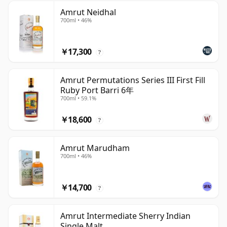
Amrut Neidhal
700ml • 46%
￥17,300
?
Amrut Permutations Series III First Fill
Ruby Port Barri 6年
700ml • 59.1%
￥18,600
?
Amrut Marudham
700ml • 46%
￥14,700
?
Amrut Intermediate Sherry Indian
Single Malt