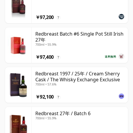
￥97,200
?
Redbreast Batch #6 Single Pot Still Irish
27年
700ml • 55.9%
￥97,400
送料無料
?
Redbreast 1997 / 25年 / Cream Sherry
Cask / The Whisky Exchange Exclusive
700ml • 57.6%
￥92,100
?
Redbreast 27年 / Batch 6
700ml • 55.9%