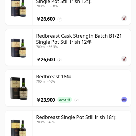
Single Pot Still Irish 12年
700ml • 55.8%
￥26,600
?
Redbreast Cask Strength Batch B1/21
Single Pot Still Irish 12年
700ml • 56.3%
￥26,600
?
Redbreast 18年
700ml • 46%
￥23,900
23%お得
?
Redbreast Single Pot Still Irish 18年
700ml • 46%