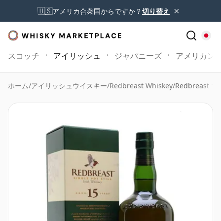
×
🇺🇸
アメリカ合衆国からですか？
切り替え
スコッチ
アイリッシュ
ジャパニーズ
アメリカン
ホーム
/
アイリッシュウイスキー
/
Redbreast Whiskey
/
Redbreast 1