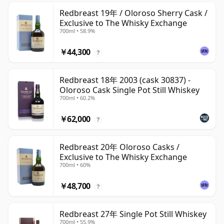
Redbreast 19年 / Oloroso Sherry Cask /
Exclusive to The Whisky Exchange
700ml • 58.9%
￥44,300
?
Redbreast 18年 2003 (cask 30837) -
Oloroso Cask Single Pot Still Whiskey
700ml • 60.2%
￥62,000
?
Redbreast 20年 Oloroso Casks /
Exclusive to The Whisky Exchange
700ml • 60%
￥48,700
?
Redbreast 27年 Single Pot Still Whiskey
700ml • 55.9%