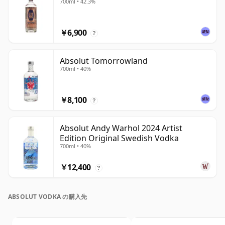
700ml • 42.3%
￥6,900
?
Absolut Tomorrowland
700ml • 40%
￥8,100
?
Absolut Andy Warhol 2024 Artist
Edition Original Swedish Vodka
700ml • 40%
￥12,400
?
ABSOLUT VODKA の購入先