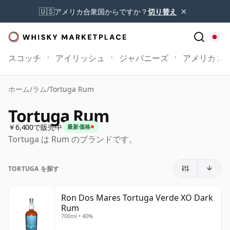
×
🇺🇸
アメリカ合衆国からですか？
切り替え
スコッチ
アイリッシュ
ジャパニーズ
アメリカン
ホーム
/
ラム
/
Tortuga Rum
Tortuga Rum
￥6,400で販売中
最新価格
Tortuga は Rum のブランドです。
TORTUGA を探す
Ron Dos Mares Tortuga Verde XO Dark
Rum
700ml • 40%