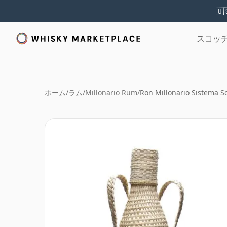
🇺
スコッ
ホーム
/
ラム
/
Millonario Rum
/
Ron Millonario Sistema S