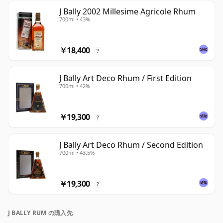
J Bally 2002 Millesime Agricole Rhum
700ml • 43%
￥18,400
?
J Bally Art Deco Rhum / First Edition
700ml • 42%
￥19,300
?
J Bally Art Deco Rhum / Second Edition
700ml • 43.5%
￥19,300
?
J BALLY RUM の購入先