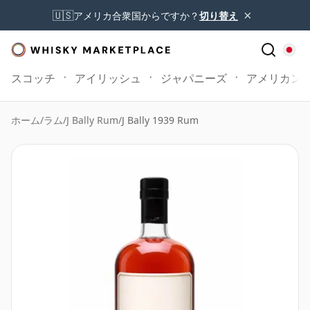
×
🇺🇸
アメリカ合衆国からですか？
切り替え
スコッチ
アイリッシュ
ジャパニーズ
アメリカン
ホーム
/
ラム
/
J Bally Rum
/
J Bally 1939 Rum