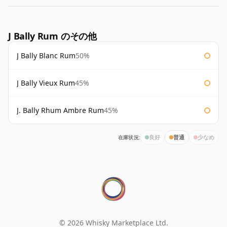
J Bally Rum のその他
J Bally Blanc Rum
50%
J Bally Vieux Rum
45%
J. Bally Rhum Ambre Rum
45%
在庫状況:
良好
普通
少なめ
© 2026 Whisky Marketplace Ltd.