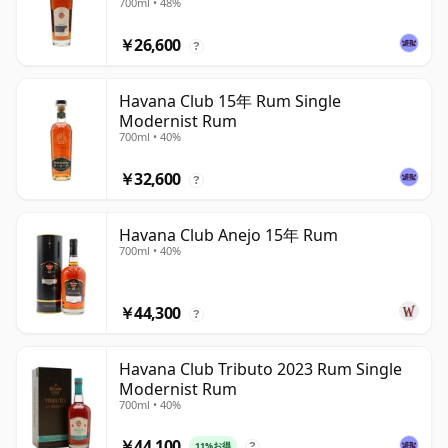
700ml • 48%
Exchange
￥26,600
?
Havana Club 15年 Rum Single
Modernist Rum
700ml • 40%
￥32,600
?
Havana Club Anejo 15年 Rum
700ml • 40%
￥44,300
?
Havana Club Tributo 2023 Rum Single
Modernist Rum
700ml • 40%
￥44,100
11%お得
?