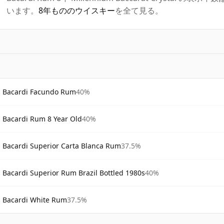
います。
8年もののウイスキー
を全て見る。
Bacardi Facundo Rum
40%
Bacardi Rum 8 Year Old
40%
Bacardi Superior Carta Blanca Rum
37.5%
Bacardi Superior Rum Brazil Bottled 1980s
40%
Bacardi White Rum
37.5%