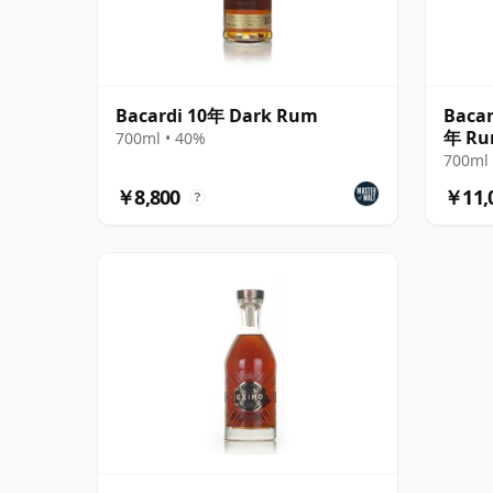
Bacardi 10年 Dark Rum
Bacar
年 R
700ml • 40%
700ml 
￥8,800
￥11,
?