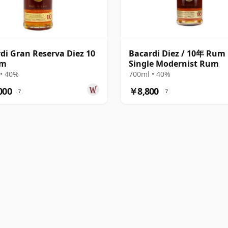
di Gran Reserva Diez 10
Bacardi Diez / 10年 Rum
um
Single Modernist Rum
• 40%
700ml • 40%
000
￥8,800
?
?