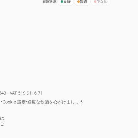
在庫状況:
良好
普通
少なめ
643
·
VAT 519 9116 71
ィ
•
Cookie 設定
•
適度な飲酒を心がけましょう
は
ご