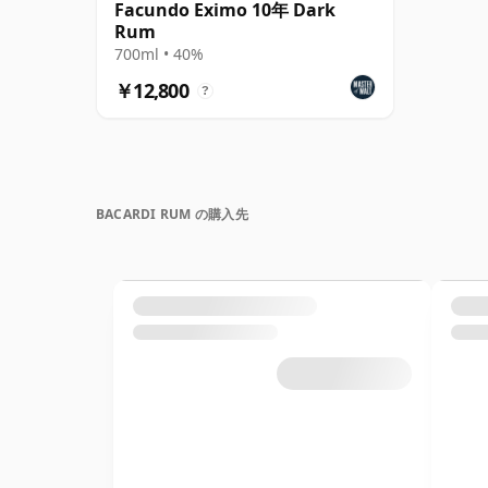
Facundo Eximo 10年 Dark
Rum
700ml • 40%
￥12,800
?
BACARDI RUM の購入先