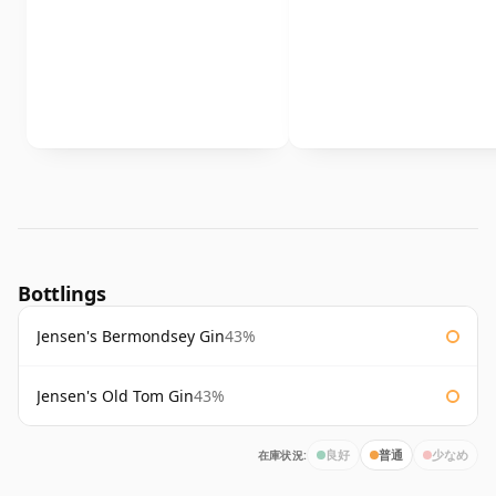
Bottlings
Jensen's Bermondsey Gin
43%
Jensen's Old Tom Gin
43%
在庫状況:
良好
普通
少なめ