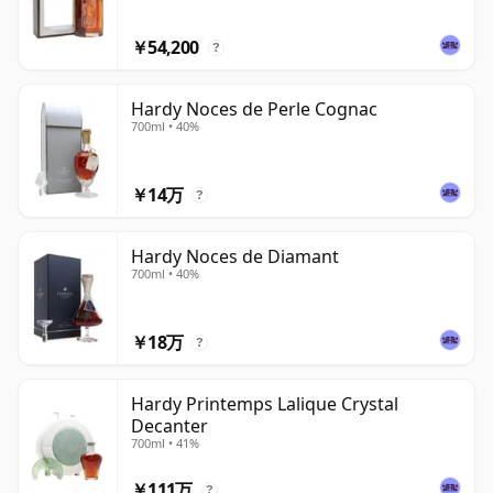
￥54,200
?
Hardy Noces de Perle Cognac
700ml • 40%
￥14万
?
Hardy Noces de Diamant
700ml • 40%
￥18万
?
Hardy Printemps Lalique Crystal
Decanter
700ml • 41%
￥111万
?