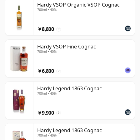
Hardy VSOP Organic VSOP Cognac
つ、長い歴史を誇るコニャックブランドとして理解されて
700ml • 40%
います。
ラインナップは高級デキャンターをはるかに超えて展開さ
￥8,800
?
れており、VSやVSOPといったクラシックな表現が、より
古く精巧なボトリングと並んで位置しています。とはい
Hardy VSOP Fine Cognac
え、ハーディは特にハイエンドリリースで知られるように
700ml • 40%
なっており、特にパーフェクションシリーズなどのクリス
タルプレゼンテーションのコニャックは、熟成したスピリ
￥6,800
?
ッツと装飾的なプレゼンテーションを組み合わせるハウス
の評判を確立するのに貢献しています。
Hardy Legend 1863 Cognac
700ml • 40%
経営陣は今でもハーディファミリーと密接に結びついてお
り、ベネディクトとソフィー・ハーディが長年にわたって
現代のハウスと関わっています。伝統と洗練のバランスを
￥9,900
?
取るコニャック生産者として、ヘリテージの感覚を失うこ
となく、アクセシブルなブレンドからより儀式的な高級ボ
Hardy Legend 1863 Cognac
トリングまでを提供しています。
700ml • 40%