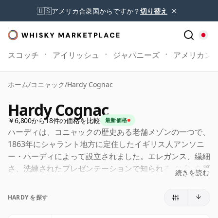
×
🇺🇸
アメリカ合衆国からですか？
切り替え
スコッチ
アイリッシュ
ジャパニーズ
アメリカン
ホーム
/
コニャック
/
Hardy Cognac
Hardy Cognac
￥6,800から18件の価格を比較
最新価格
ハーディは、コニャックの歴史ある老舗メゾンの一つで、
1863年にシャラント地方に定住したイギリス人アンソニ
ー・ハーディによって設立されました。エレガンス、繊細
さ、洗練されたプレゼンテーションで知られるメゾンを築
続きを読む
き上げました。ファミリーストーリーがブランドアイデン
ティティの中核を成していますが、ハーディは単なる王朝
HARDY を探す
的なハウスとしてではなく、明確なスタイリスティックシ
グネチャーと高級カテゴリーにおける強いプレゼンスを持