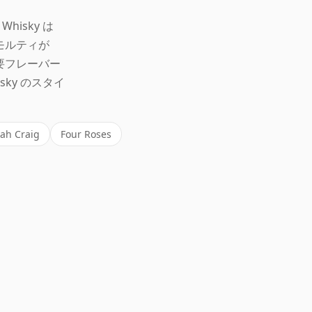
hisky は
モルティが
要フレーバー
sky のスタイ
jah Craig
Four Roses