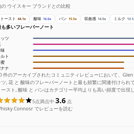
他の ウイスキー ブランドとの比較
トースト
酸味
パン
収斂感
ミルク
44.1x
16.6x
15.5x
14.5x
13.1
最も多いフレーバーノート
ナッツ
花
酸味
モルト
蜂蜜
バナナ
10 件のアーカイブされたコミュニティレビューにおいて、Glen B
ッツ, 花 と 酸味のフレーバーノートと最も頻繁に関連付けられ
トースト, 酸味 と パンはカテゴリー平均よりも高い頻度で出現
3.6
5点満点中
点
hisky Connosr でレビューを読む