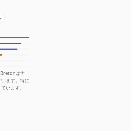
x
retonはナ
ています。特に
しています。