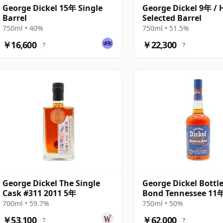
George Dickel 15年 Single
George Dickel 9年 /
Barrel
Selected Barrel
750ml • 40%
750ml • 51.5%
￥16,600
￥22,300
?
?
George Dickel The Single
George Dickel Bottle
Cask #311 2011 5年
Bond Tennessee 11
700ml • 59.7%
750ml • 50%
￥53,100
￥62,000
?
?