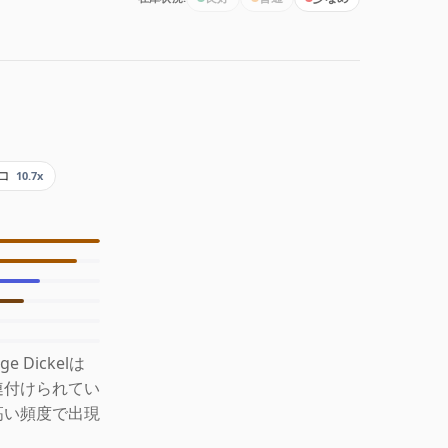
コ
10.7x
Dickelは
連付けられてい
高い頻度で出現