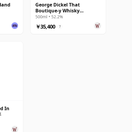
 Hand
George Dickel That
Boutique-y Whisky
Company Batch #1
500ml • 52.2%
Tennessee 14年
￥35,400
?
d In
年