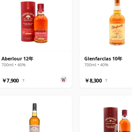
Aberlour 12年
Glenfarclas 10年
700ml • 40%
700ml • 40%
￥7,900
￥8,300
?
?