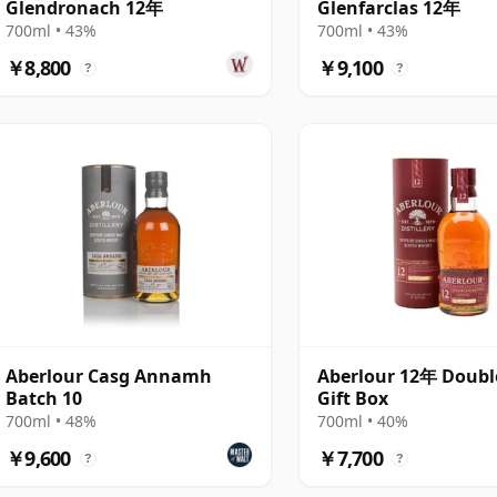
Glendronach 12年
Glenfarclas 12年
700ml • 43%
700ml • 43%
￥8,800
￥9,100
?
?
Aberlour Casg Annamh
Aberlour 12年 Doubl
Batch 10
Gift Box
700ml • 48%
700ml • 40%
￥9,600
￥7,700
?
?