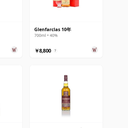
Glenfarclas 10年
700ml • 40%
￥8,800
?