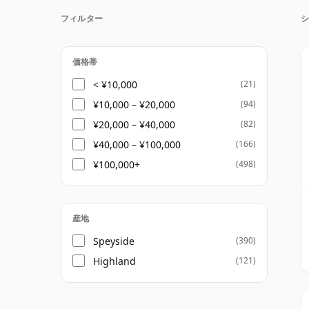
スコットランドはこのスタイルで特に優れており、Glen
フィルター
Macallanなどの蒸留所が長い間リッチ
DalmoreとEdradourもこのフレーバ
ス、オークの少し異なるバランスを示していま
価格帯
の豊かさとシェリー樽の影響の組み合わせを
< ¥10,000
(21)
は軽井沢がこのスタイルの特に強烈でコレク
¥10,000 – ¥20,000
(94)
¥20,000 – ¥40,000
(82)
¥40,000 – ¥100,000
(166)
¥100,000+
(498)
産地
Speyside
(390)
Highland
(121)