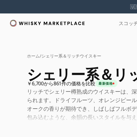
🇺
スコッ
ホーム
/
シェリー系＆リッチウイスキー
シェリー系＆リ
￥6,700から861件の価格を比較
最新価格
リッチでシェリー樽熟成のウイスキーは、深
られます。ドライフルーツ、オレンジピール
オークの香りが期待でき、しばしばフルボデ
包み込むような、余韻の長いスタイルを与え
じられるウイスキーで、樽の影響がその個性