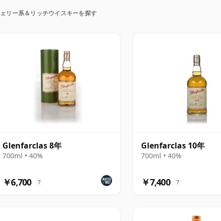
Dronach、Glenfarclas、Aberlour、The
シェリー系＆リッチウイスキーを探す
なシェリー樽熟成ウイスキーと関連付けられています。
ーファミリーに快適に位置し、それぞれがフルーツ、スパイ
す。アイルランドでは、Redbreastがポットスチル
通じて、しばしばこの領域に入ります。一方、日本で
タブルな例として立っています。
Glenfarclas 8年
Glenfarclas 10年
700ml • 40%
700ml • 40%
￥6,700
￥7,400
?
?