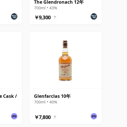
The Glendronach 12年
700ml • 43%
￥9,300
?
e Cask /
Glenfarclas 10年
700ml • 40%
￥7,800
?