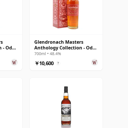
rs
Glendronach Masters
n - Ode
Anthology Collection - Ode
To The Embers S
700ml • 48.4%
￥10,600
?