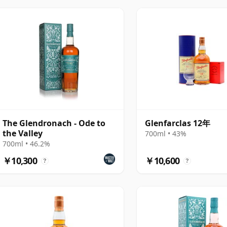
The Glendronach - Ode to
Glenfarclas 12年
the Valley
700ml • 43%
700ml • 46.2%
￥10,300
￥10,600
?
?