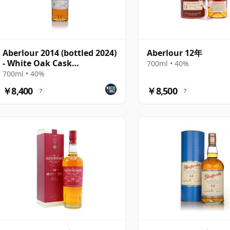
Aberlour 2014 (bottled 2024)
Aberlour 12年
- White Oak Cask
700ml • 40%
Maturation
700ml • 40%
￥8,400
￥8,500
?
?