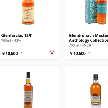
Glenfarclas 12年
Glendronach Maste
Anthology Collectio
700ml • 43%
To The Valley S
700ml • 46.2%
￥10,600
￥10,600
?
?