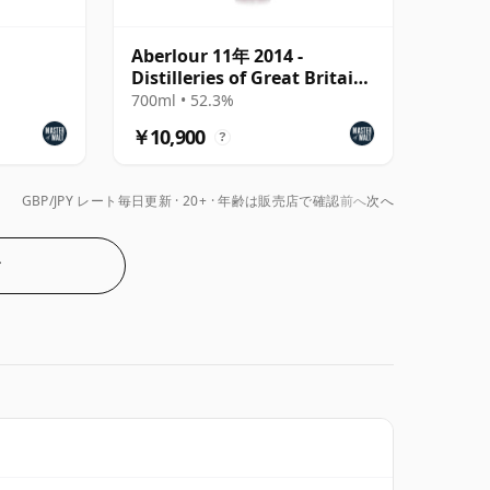
Aberlour 11年 2014 -
Distilleries of Great Britain
& Ireland
700ml • 52.3%
￥10,900
?
GBP/JPY レート毎日更新
20+ · 年齢は販売店で確認
前へ
次へ
む