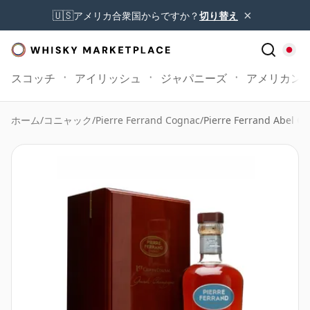
×
🇺🇸
アメリカ合衆国からですか？
切り替え
スコッチ
アイリッシュ
ジャパニーズ
アメリカン
ホーム
/
コニャック
/
Pierre Ferrand Cognac
/
Pierre Ferrand Abel 