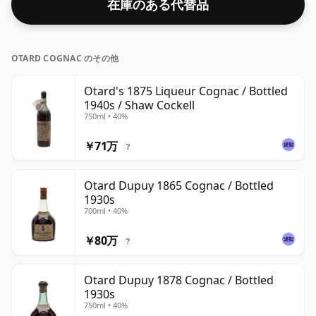
在庫のある代替品
OTARD COGNAC のその他
Otard's 1875 Liqueur Cognac / Bottled
1940s / Shaw Cockell
750ml • 40%
￥71万
?
Otard Dupuy 1865 Cognac / Bottled
1930s
700ml • 40%
￥80万
?
Otard Dupuy 1878 Cognac / Bottled
1930s
750ml • 40%