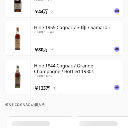
￥44万
?
Hine 1955 Cognac / 30年 / Samaroli
750ml • 55.4%
￥80万
?
Hine 1844 Cognac / Grande
Champagne / Bottled 1930s
750ml • 40%
￥133万
?
HINE COGNAC の購入先