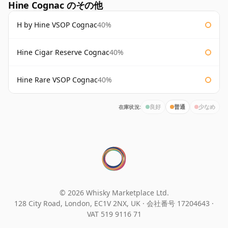
Hine Cognac のその他
H by Hine VSOP Cognac
40%
Hine Cigar Reserve Cognac
40%
Hine Rare VSOP Cognac
40%
在庫状況:
良好
普通
少なめ
© 2026 Whisky Marketplace Ltd.
128 City Road, London, EC1V 2NX, UK ·
会社番号 17204643
·
VAT 519 9116 71