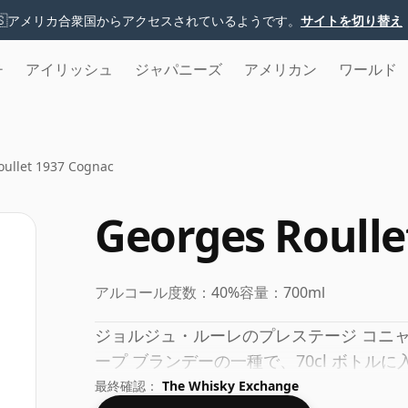
🇸
アメリカ合衆国からアクセスされているようです。
サイトを切り替え
チ
アイリッシュ
ジャパニーズ
アメリカン
ワールド
oullet 1937 Cognac
Georges Roulle
アルコール度数：
40%
容量：
700ml
ジョルジュ・ルーレのプレステージ コニャ
ープ ブランデーの一種で、70cl ボトル
最終確認：
The Whisky Exchange