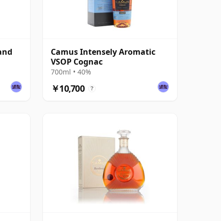
land
Camus Intensely Aromatic
VSOP Cognac
700ml • 40%
￥10,700
?