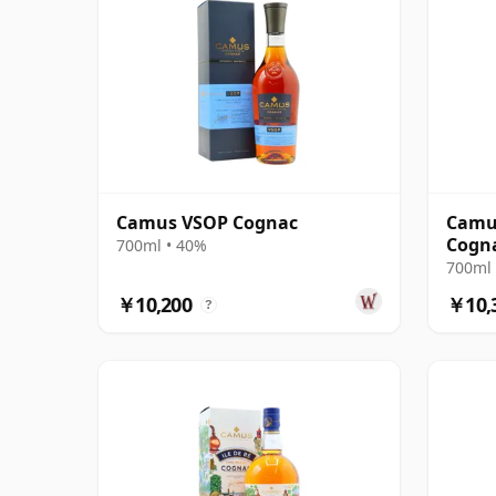
Camus VSOP Cognac
Camus
Cogn
700ml • 40%
700ml 
￥10,200
￥10,
?