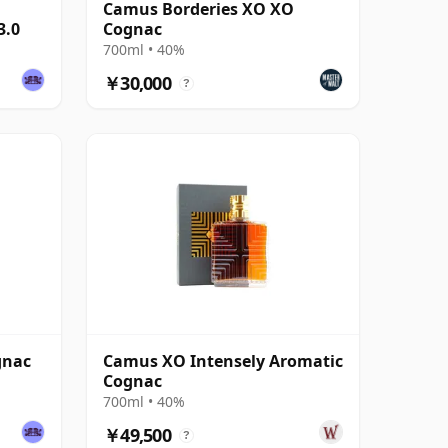
Camus Borderies XO XO
3.0
Cognac
700ml • 40%
￥30,000
?
gnac
Camus XO Intensely Aromatic
Cognac
700ml • 40%
￥49,500
?