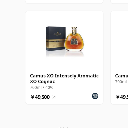
Camus XO Intensely Aromatic
Camu
XO Cognac
700ml 
700ml • 40%
￥49,500
￥49,
?