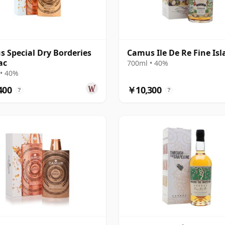
 Special Dry Borderies
Camus Ile De Re Fine Is
ac
700ml • 40%
• 40%
400
￥10,300
?
?