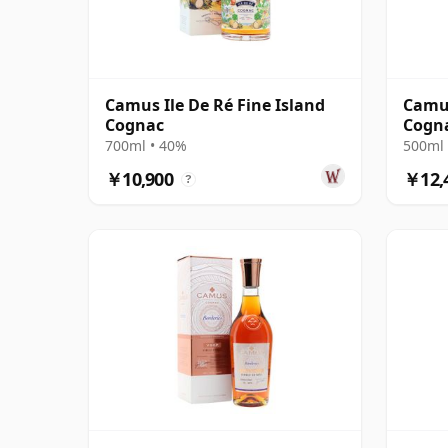
Camus Ile De Ré Fine Island
Camus
Cognac
Cogn
700ml • 40%
500ml 
￥10,900
￥12,
?