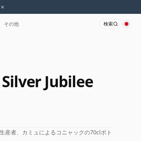
×
その他
検索
ilver Jubilee
産者、カミュによるコニャックの70clボト