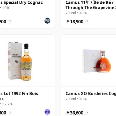
 Special Dry Cognac
Camus 11年 / Île de Ré /
Through The Grapevine 
• 40%
700ml • 49%
700
￥18,900
?
?
 Lot 1992 Fin Bois
Camus XO Borderies Co
ac
700ml • 40%
• 52.2%
900
￥36,600
?
?