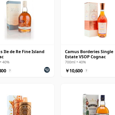
 Ile de Re Fine Island
Camus Borderies Single
ac
Estate VSOP Cognac
• 40%
700ml • 40%
300
￥10,600
?
?