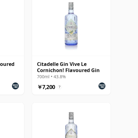
voured
Citadelle Gin Vive Le
Cornichon! Flavoured Gin
700ml • 43.8%
￥7,200
?