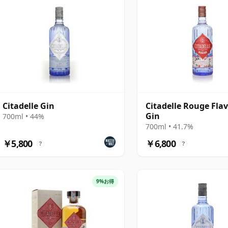
Citadelle Gin
Citadelle Rouge Fla
Gin
700ml • 44%
700ml • 41.7%
￥5,800
￥6,800
?
?
9%お得