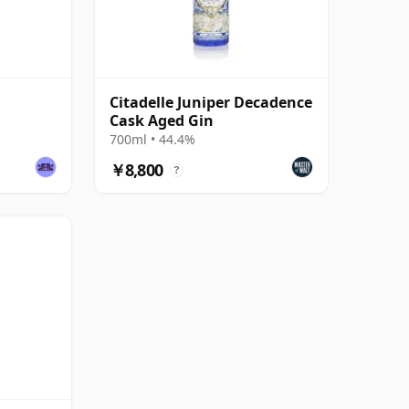
Citadelle Juniper Decadence
Cask Aged Gin
700ml • 44.4%
￥8,800
?