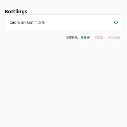
Bottlings
Caorunn Gin
41.8%
在庫状況:
良好
普通
少なめ