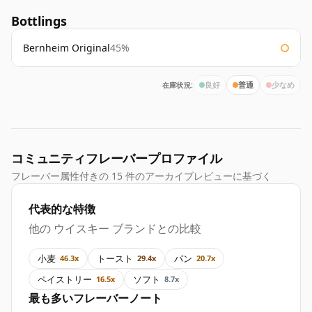
Bottlings
Bernheim Original
45%
在庫状況:
良好
普通
少なめ
コミュニティフレーバープロファイル
フレーバー属性付きの 15 件のアーカイブレビューに基づく
代表的な特徴
他の ウイスキー ブランドとの比較
小麦
トースト
パン
46.3x
29.4x
20.7x
ペイストリー
ソフト
16.5x
8.7x
最も多いフレーバーノート