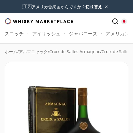
×
🇺🇸
アメリカ合衆国からですか？
切り替え
スコッチ
アイリッシュ
ジャパニーズ
アメリカン
ホーム
/
アルマニャック
/
Croix de Salles Armagnac
/
Croix de Salle