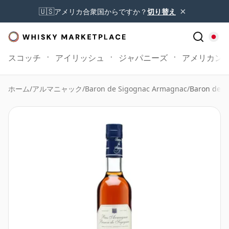
×
🇺🇸
アメリカ合衆国からですか？
切り替え
スコッチ
アイリッシュ
ジャパニーズ
アメリカン
ホーム
/
アルマニャック
/
Baron de Sigognac Armagnac
/
Baron de S