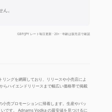
せん。
GBP/JPY レート毎日更新
20+ · 年齢は販売店で確認
ムのボトリングを網羅しており、リリースや小売店によ
ボトルからハイエンドリリースまで幅広い価格帯で掲載
と現在の小売プロモーションに帰着します。生産やパッ
。 Adnams Vodka の最安値を見つけるに