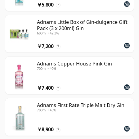
￥5,800
?
Adnams Little Box of Gin-dulgence Gift
Pack (3 x 200ml) Gin
600ml • 42.3%
￥7,200
?
Adnams Copper House Pink Gin
700ml • 40%
￥7,400
?
Adnams First Rate Triple Malt Dry Gin
700ml • 45%
￥8,900
?