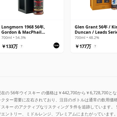
Longmorn 1968 56年,
Glen Grant 56年 / Ki
Gordon & MacPhail
Duncan / Leads Seri
Connoisseurs Choice 2025
Macbeth Act One
700ml • 54.3%
700ml • 48.2%
Heritage - Cask 5833
￥133万
￥177万
?
?
現在の 56年ウイスキー の価格は￥442,700から￥6,728,70
レクター需要に左右されており、注目のボトルは通常の飲用価格帯
イスキー のアクティブなリスティング 9 件を追跡しています。
でエントリー、ミドルレンジ、プレミアムにまたがっています