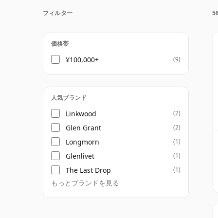
ウイスキーは一度瓶詰めされると、ボトル内
フィルター
5
のため五十六年物のウイスキーは時間が止ま
価格帯
¥100,000+
(9)
人気ブランド
Linkwood
(2)
Glen Grant
(2)
Longmorn
(1)
Glenlivet
(1)
The Last Drop
(1)
もっとブランドを見る