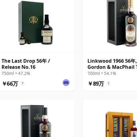
The Last Drop 56年 /
Linkwood 1966 56年
Release No.16
Gordon & MacPhail 
Dram Takers 2022 Bo
750ml • 47.2%
700ml • 54.1%
Cask 789
￥66万
￥89万
?
?