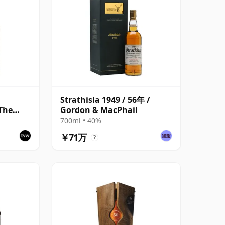
,
Strathisla 1949 / 56年 /
The
Gordon & MacPhail
ttling -
700ml • 40%
￥71万
?