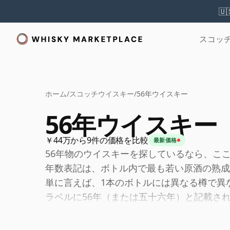
🇺
スコッ
ホーム
/
スコッチウイスキー
/
56年ウイスキー
56年ウイスキー
￥44万から9件の価格を比較
最新価格
56年物のウイスキーを探しているなら、こ
年数表記は、ボトル内で最も若い原酒の熟成
単に言えば、1本のボトルには異なる樽で異
ラベルに56年（または五十六年）と記載さ
酒も56年未満ではありません。