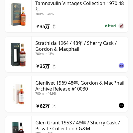
Tamnavulin Vintages Collection 1970 48
年
700ml • 40%
￥35万
送料無料
?
Strathisla 1964 / 48年 / Sherry Cask /
Gordon & Macphail
700ml • 43%
￥35万
?
Glenlivet 1969 48年, Gordon & MacPhail
Archive Release #10030
700ml • 44.9%
￥62万
?
Glen Grant 1953 / 48年 / Sherry Cask /
Private Collection / G&M