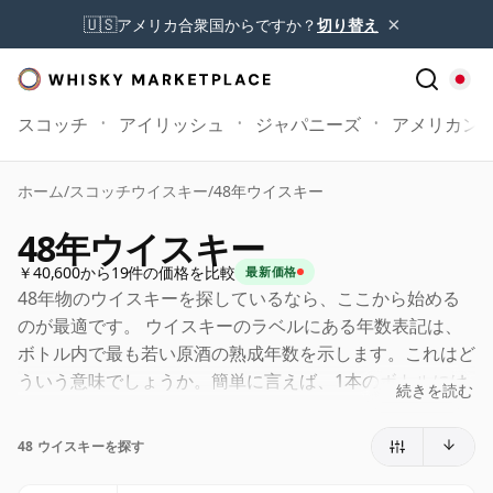
×
🇺🇸
アメリカ合衆国からですか？
切り替え
スコッチ
アイリッシュ
ジャパニーズ
アメリカン
ホーム
/
スコッチウイスキー
/
48年ウイスキー
48年ウイスキー
￥40,600から19件の価格を比較
最新価格
48年物のウイスキーを探しているなら、ここから始める
のが最適です。 ウイスキーのラベルにある年数表記は、
ボトル内で最も若い原酒の熟成年数を示します。これはど
ういう意味でしょうか。簡単に言えば、1本のボトルには
続きを読む
異なる樽で異なる期間熟成された原酒が含まれることがあ
ります。ラベルに48年（または四十八年）と記載されて
48 ウイスキーを探す
いる場合、より古い原酒が含まれていても、どの原酒も
48年未満ではありません。