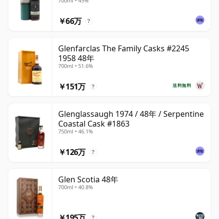
700ml • 45%
￥66万
?
Glenfarclas The Family Casks #2245
1958 48年
700ml • 51.6%
￥151万
送料無料
?
Glenglassaugh 1974 / 48年 / Serpentine
Coastal Cask #1863
750ml • 46.1%
￥126万
?
Glen Scotia 48年
700ml • 40.8%
￥195万
?