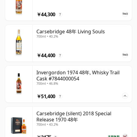
￥44,300
?
Carsebridge 48年 Living Souls
700ml • 40.2%
￥44,400
?
Invergordon 1974 48年, Whisky Trail
Cask #7844000054
700ml • 46.8%
￥51,400
?
Carsebridge (silent) 2018 Special
Release 1970 48年
700ml • 43.2%
送料無料