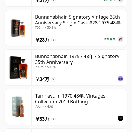
￥21万
?
Bunnahabhain Signatory Vintage 35th
Anniversary Single Cask #28 1975 48年
700ml • 50.2%
￥28万
送料無料
?
Bunnahabhain 1975 / 48年 / Signatory
35th Anniversary
700ml • 50.2%
￥24万
?
Tamnavulin 1970 48年, Vintages
Collection 2019 Bottling
700ml • 40%
￥33万
?